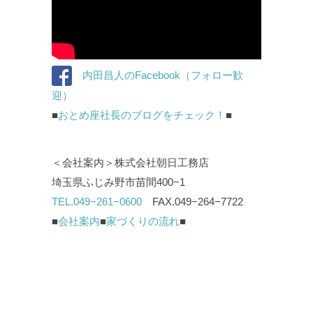
内田昌人のFacebook（フォロー歓
迎）
■
おとめ座社長のブログをチェック！
■
＜会社案内＞株式会社朝日工務店
埼玉県ふじみ野市苗間400−1
TEL.049−261−0600
FAX.049−264−7722
■
会社案内
■
家づくりの流れ
■