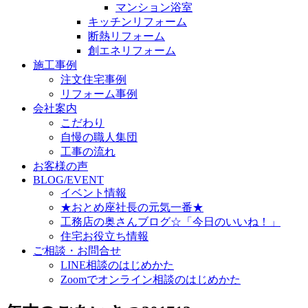
マンション浴室
キッチンリフォーム
断熱リフォーム
創エネリフォーム
施工事例
注文住宅事例
リフォーム事例
会社案内
こだわり
自慢の職人集団
工事の流れ
お客様の声
BLOG/EVENT
イベント情報
★おとめ座社長の元気一番★
工務店の奥さんブログ☆「今日のいいね！」
住宅お役立ち情報
ご相談・お問合せ
LINE相談のはじめかた
Zoomでオンライン相談のはじめかた