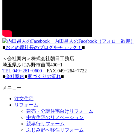
内田昌人のFacebook（フォロー歓迎
■
おとめ座社長のブログをチェック！
■
＜会社案内＞株式会社朝日工務店
埼玉県ふじみ野市苗間400−1
TEL.049−261−0600
FAX.049−264−7722
■
会社案内
■
家づくりの流れ
■
メニュー
注文住宅
リフォーム
建売・分譲住宅向けリフォーム
中古住宅のリノベーション
親孝行リフォーム
ふじみ野へ移住リフォーム