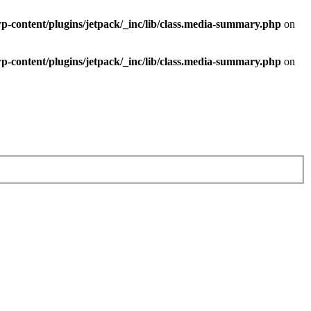
-content/plugins/jetpack/_inc/lib/class.media-summary.php
on
-content/plugins/jetpack/_inc/lib/class.media-summary.php
on