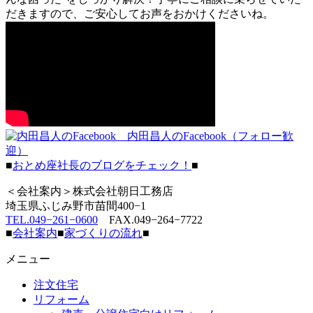
だきますので、ご安心してお声をおかけくださいね。
内田昌人のFacebook（フォロー歓
迎）
■
おとめ座社長のブログをチェック！
■
＜会社案内＞株式会社朝日工務店
埼玉県ふじみ野市苗間400−1
TEL.049−261−0600
FAX.049−264−7722
■
会社案内
■
家づくりの流れ
■
メニュー
注文住宅
リフォーム