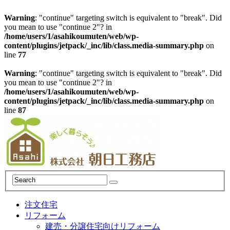
Warning
: "continue" targeting switch is equivalent to "break". Did
you mean to use "continue 2"? in
/home/users/1/asahikoumuten/web/wp-
content/plugins/jetpack/_inc/lib/class.media-summary.php
on
line
77
Warning
: "continue" targeting switch is equivalent to "break". Did
you mean to use "continue 2"? in
/home/users/1/asahikoumuten/web/wp-
content/plugins/jetpack/_inc/lib/class.media-summary.php
on
line
87
注文住宅
リフォーム
建売・分譲住宅向けリフォーム