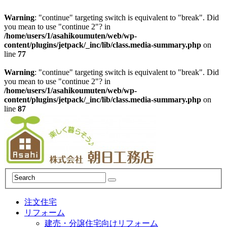
Warning
: "continue" targeting switch is equivalent to "break". Did
you mean to use "continue 2"? in
/home/users/1/asahikoumuten/web/wp-
content/plugins/jetpack/_inc/lib/class.media-summary.php
on
line
77
Warning
: "continue" targeting switch is equivalent to "break". Did
you mean to use "continue 2"? in
/home/users/1/asahikoumuten/web/wp-
content/plugins/jetpack/_inc/lib/class.media-summary.php
on
line
87
注文住宅
リフォーム
建売・分譲住宅向けリフォーム