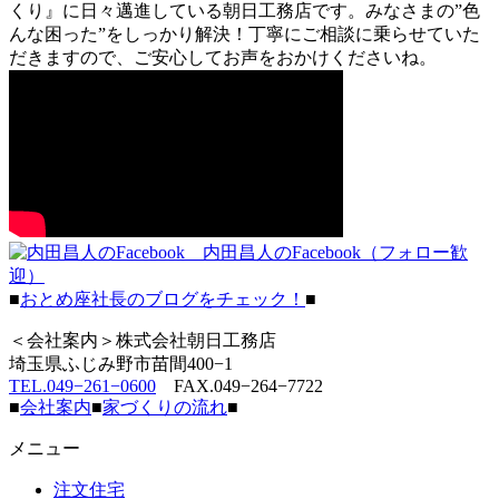
くり』に日々邁進している朝日工務店です。みなさまの”色
んな困った”をしっかり解決！丁寧にご相談に乗らせていた
だきますので、ご安心してお声をおかけくださいね。
内田昌人のFacebook（フォロー歓
迎）
■
おとめ座社長のブログをチェック！
■
＜会社案内＞株式会社朝日工務店
埼玉県ふじみ野市苗間400−1
TEL.049−261−0600
FAX.049−264−7722
■
会社案内
■
家づくりの流れ
■
メニュー
注文住宅