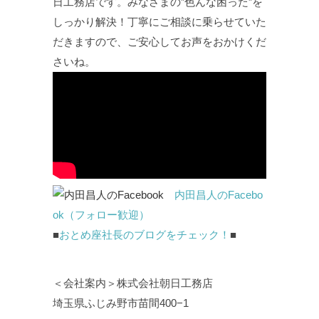
日工務店です。みなさまの”色んな困った”を
しっかり解決！丁寧にご相談に乗らせていた
だきますので、ご安心してお声をおかけくだ
さいね。
内田昌人のFacebo
ok（フォロー歓迎）
■
おとめ座社長のブログをチェック！
■
＜会社案内＞株式会社朝日工務店
埼玉県ふじみ野市苗間400−1