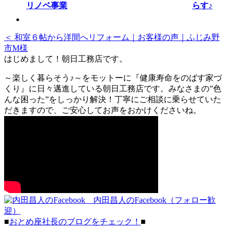
らす♪
＜ 和室６帖から洋間へリフォーム｜お客様の声｜ふじみ野
市M様
はじめまして！朝日工務店です。
～楽しく暮らそう♪～をモットーに『健康寿命をのばす家づ
くり』に日々邁進している朝日工務店です。みなさまの”色
んな困った”をしっかり解決！丁寧にご相談に乗らせていた
だきますので、ご安心してお声をおかけくださいね。
内田昌人のFacebook（フォロー歓
迎）
■
おとめ座社長のブログをチェック！
■