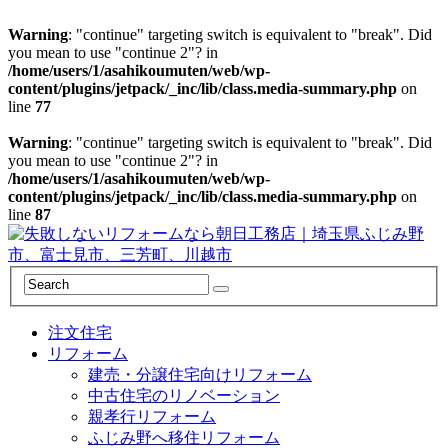
Warning
: "continue" targeting switch is equivalent to "break". Did
you mean to use "continue 2"? in
/home/users/1/asahikoumuten/web/wp-
content/plugins/jetpack/_inc/lib/class.media-summary.php
on
line
77
Warning
: "continue" targeting switch is equivalent to "break". Did
you mean to use "continue 2"? in
/home/users/1/asahikoumuten/web/wp-
content/plugins/jetpack/_inc/lib/class.media-summary.php
on
line
87
注文住宅
リフォーム
建売・分譲住宅向けリフォーム
中古住宅のリノベーション
親孝行リフォーム
ふじみ野へ移住リフォーム