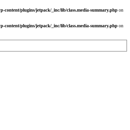
-content/plugins/jetpack/_inc/lib/class.media-summary.php
on
-content/plugins/jetpack/_inc/lib/class.media-summary.php
on