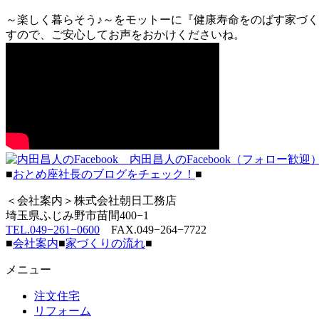
～楽しく暮らそう♪～をモットーに『健康寿命をのばす家づく
すので、ご安心してお声をおかけくださいね。
内田昌人のFacebook（フォロー歓迎
■
おとめ座社長のブログをチェック！
■
＜会社案内＞株式会社朝日工務店
埼玉県ふじみ野市苗間400−1
TEL.049−261−0600
FAX.049−264−7722
■
会社案内
■
家づくりの流れ
■
メニュー
注文住宅
リフォーム