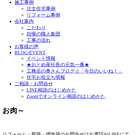
施工事例
注文住宅事例
リフォーム事例
会社案内
こだわり
自慢の職人集団
工事の流れ
お客様の声
BLOG/EVENT
イベント情報
★おとめ座社長の元気一番★
工務店の奥さんブログ☆「今日のいいね！」
住宅お役立ち情報
ご相談・お問合せ
LINE相談のはじめかた
Zoomでオンライン相談のはじめかた
お肉～
リフォーム・新築・増改築のお問合せはお電話かLINEにて