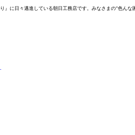
り』に日々邁進している朝日工務店です。みなさまの”色んな
）