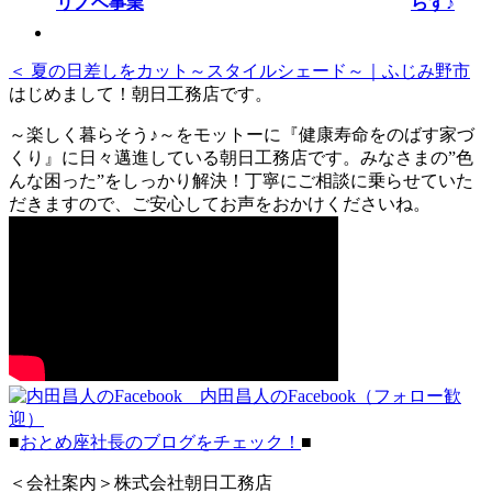
らす♪
＜ 夏の日差しをカット～スタイルシェード～｜ふじみ野市
はじめまして！朝日工務店です。
～楽しく暮らそう♪～をモットーに『健康寿命をのばす家づ
くり』に日々邁進している朝日工務店です。みなさまの”色
んな困った”をしっかり解決！丁寧にご相談に乗らせていた
だきますので、ご安心してお声をおかけくださいね。
内田昌人のFacebook（フォロー歓
迎）
■
おとめ座社長のブログをチェック！
■
＜会社案内＞株式会社朝日工務店