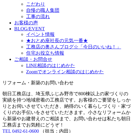
こだわり
自慢の職人集団
工事の流れ
お客様の声
BLOG/EVENT
イベント情報
★おとめ座社長の元気一番★
工務店の奥さんブログ☆「今日のいいね！」
住宅お役立ち情報
ご相談・お問合せ
LINE相談のはじめかた
Zoomでオンライン相談のはじめかた
リフォーム・新築のお問い合わせ
朝日工務店は、埼玉県ふじみ野市で800棟以上の家づくりの
実績を持つ地域密着の工務店です。お客様のご要望をしっか
りとお伺いさせていただき、納得のいく暮らしづくり・家づ
くりのお手伝いをさせていただきます。小さなリフォームか
ら新築やお建替えのご相談まで、お問い合わせは私たち朝日
工務店までお気軽にどうぞ！
TEL 0492-61-0600
（担当：内田）