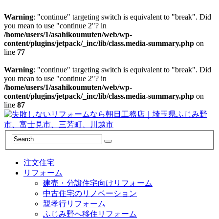
Warning
: "continue" targeting switch is equivalent to "break". Did
you mean to use "continue 2"? in
/home/users/1/asahikoumuten/web/wp-
content/plugins/jetpack/_inc/lib/class.media-summary.php
on
line
77
Warning
: "continue" targeting switch is equivalent to "break". Did
you mean to use "continue 2"? in
/home/users/1/asahikoumuten/web/wp-
content/plugins/jetpack/_inc/lib/class.media-summary.php
on
line
87
注文住宅
リフォーム
建売・分譲住宅向けリフォーム
中古住宅のリノベーション
親孝行リフォーム
ふじみ野へ移住リフォーム