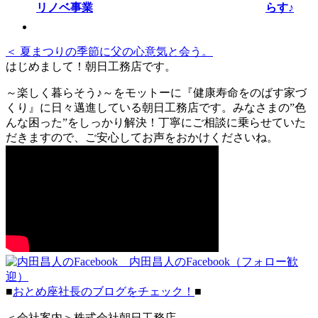
らす♪
＜ 夏まつりの季節に父の心意気と会う。
はじめまして！朝日工務店です。
～楽しく暮らそう♪～をモットーに『健康寿命をのばす家づ
くり』に日々邁進している朝日工務店です。みなさまの”色
んな困った”をしっかり解決！丁寧にご相談に乗らせていた
だきますので、ご安心してお声をおかけくださいね。
内田昌人のFacebook（フォロー歓
迎）
■
おとめ座社長のブログをチェック！
■
＜会社案内＞株式会社朝日工務店