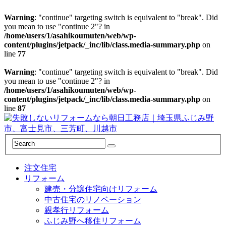
Warning
: "continue" targeting switch is equivalent to "break". Did
you mean to use "continue 2"? in
/home/users/1/asahikoumuten/web/wp-
content/plugins/jetpack/_inc/lib/class.media-summary.php
on
line
77
Warning
: "continue" targeting switch is equivalent to "break". Did
you mean to use "continue 2"? in
/home/users/1/asahikoumuten/web/wp-
content/plugins/jetpack/_inc/lib/class.media-summary.php
on
line
87
注文住宅
リフォーム
建売・分譲住宅向けリフォーム
中古住宅のリノベーション
親孝行リフォーム
ふじみ野へ移住リフォーム