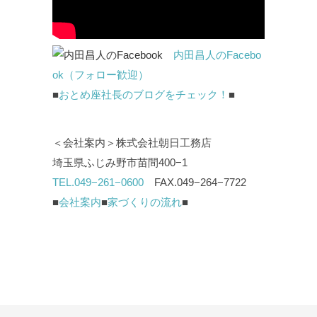
内田昌人のFacebo
ok（フォロー歓迎）
■
おとめ座社長のブログをチェック！
■
＜会社案内＞株式会社朝日工務店
埼玉県ふじみ野市苗間400−1
TEL.049−261−0600
FAX.049−264−7722
■
会社案内
■
家づくりの流れ
■