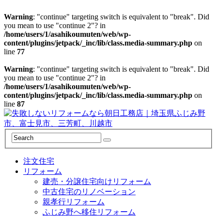
Warning
: "continue" targeting switch is equivalent to "break". Did
you mean to use "continue 2"? in
/home/users/1/asahikoumuten/web/wp-
content/plugins/jetpack/_inc/lib/class.media-summary.php
on
line
77
Warning
: "continue" targeting switch is equivalent to "break". Did
you mean to use "continue 2"? in
/home/users/1/asahikoumuten/web/wp-
content/plugins/jetpack/_inc/lib/class.media-summary.php
on
line
87
注文住宅
リフォーム
建売・分譲住宅向けリフォーム
中古住宅のリノベーション
親孝行リフォーム
ふじみ野へ移住リフォーム