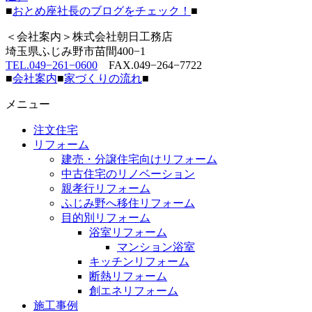
■
おとめ座社長のブログをチェック！
■
＜会社案内＞株式会社朝日工務店
埼玉県ふじみ野市苗間400−1
TEL.049−261−0600
FAX.049−264−7722
■
会社案内
■
家づくりの流れ
■
メニュー
注文住宅
リフォーム
建売・分譲住宅向けリフォーム
中古住宅のリノベーション
親孝行リフォーム
ふじみ野へ移住リフォーム
目的別リフォーム
浴室リフォーム
マンション浴室
キッチンリフォーム
断熱リフォーム
創エネリフォーム
施工事例