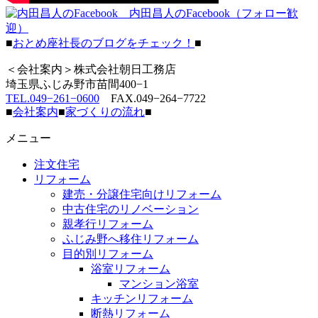
内田昌人のFacebook（フォロー歓
迎）
■
おとめ座社長のブログをチェック！
■
＜会社案内＞株式会社朝日工務店
埼玉県ふじみ野市苗間400−1
TEL.049−261−0600
FAX.049−264−7722
■
会社案内
■
家づくりの流れ
■
メニュー
注文住宅
リフォーム
建売・分譲住宅向けリフォーム
中古住宅のリノベーション
親孝行リフォーム
ふじみ野へ移住リフォーム
目的別リフォーム
浴室リフォーム
マンション浴室
キッチンリフォーム
断熱リフォーム