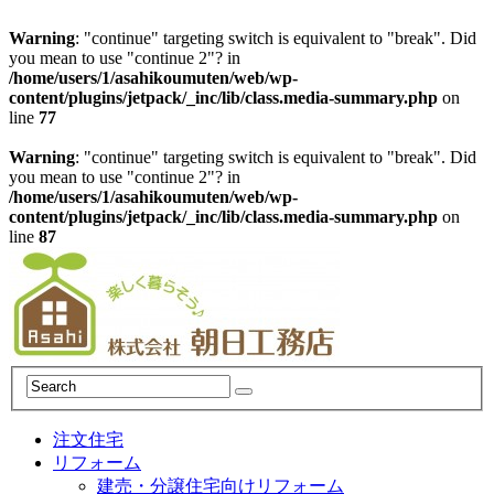
Warning
: "continue" targeting switch is equivalent to "break". Did
you mean to use "continue 2"? in
/home/users/1/asahikoumuten/web/wp-
content/plugins/jetpack/_inc/lib/class.media-summary.php
on
line
77
Warning
: "continue" targeting switch is equivalent to "break". Did
you mean to use "continue 2"? in
/home/users/1/asahikoumuten/web/wp-
content/plugins/jetpack/_inc/lib/class.media-summary.php
on
line
87
注文住宅
リフォーム
建売・分譲住宅向けリフォーム