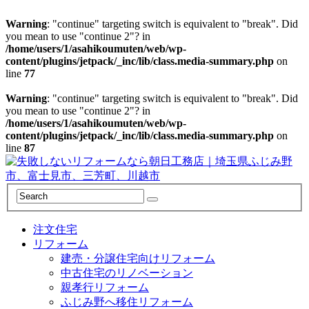
Warning
: "continue" targeting switch is equivalent to "break". Did
you mean to use "continue 2"? in
/home/users/1/asahikoumuten/web/wp-
content/plugins/jetpack/_inc/lib/class.media-summary.php
on
line
77
Warning
: "continue" targeting switch is equivalent to "break". Did
you mean to use "continue 2"? in
/home/users/1/asahikoumuten/web/wp-
content/plugins/jetpack/_inc/lib/class.media-summary.php
on
line
87
注文住宅
リフォーム
建売・分譲住宅向けリフォーム
中古住宅のリノベーション
親孝行リフォーム
ふじみ野へ移住リフォーム