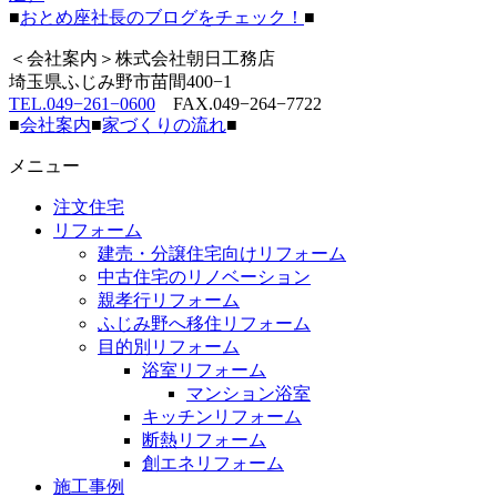
■
おとめ座社長のブログをチェック！
■
＜会社案内＞株式会社朝日工務店
埼玉県ふじみ野市苗間400−1
TEL.049−261−0600
FAX.049−264−7722
■
会社案内
■
家づくりの流れ
■
メニュー
注文住宅
リフォーム
建売・分譲住宅向けリフォーム
中古住宅のリノベーション
親孝行リフォーム
ふじみ野へ移住リフォーム
目的別リフォーム
浴室リフォーム
マンション浴室
キッチンリフォーム
断熱リフォーム
創エネリフォーム
施工事例