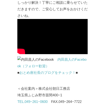
しっかり解決！丁寧にご相談に乗らせていた
だきますので、ご安心してお声をおかけくだ
さいね。
内田昌人のFacebo
ok（フォロー歓迎）
■
おとめ座社長のブログをチェック！
■
＜会社案内＞株式会社朝日工務店
埼玉県ふじみ野市苗間400−1
TEL.049−261−0600
FAX.049−264−7722