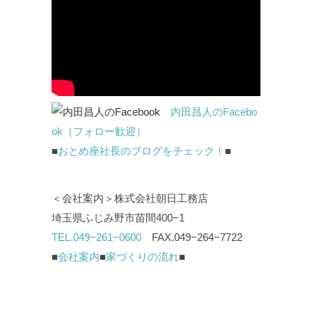
内田昌人のFacebo
ok（フォロー歓迎）
■
おとめ座社長のブログをチェック！
■
＜会社案内＞株式会社朝日工務店
埼玉県ふじみ野市苗間400−1
TEL.049−261−0600
FAX.049−264−7722
■
会社案内
■
家づくりの流れ
■