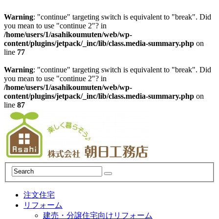
Warning
: "continue" targeting switch is equivalent to "break". Did
you mean to use "continue 2"? in
/home/users/1/asahikoumuten/web/wp-
content/plugins/jetpack/_inc/lib/class.media-summary.php
on
line
77
Warning
: "continue" targeting switch is equivalent to "break". Did
you mean to use "continue 2"? in
/home/users/1/asahikoumuten/web/wp-
content/plugins/jetpack/_inc/lib/class.media-summary.php
on
line
87
注文住宅
リフォーム
建売・分譲住宅向けリフォーム