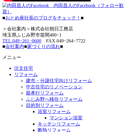
内田昌人のFacebook（フォロー歓
迎）
■
おとめ座社長のブログをチェック！
■
＜会社案内＞株式会社朝日工務店
埼玉県ふじみ野市苗間400−1
TEL.049−261−0600
FAX.049−264−7722
■
会社案内
■
家づくりの流れ
■
メニュー
注文住宅
リフォーム
建売・分譲住宅向けリフォーム
中古住宅のリノベーション
親孝行リフォーム
ふじみ野へ移住リフォーム
目的別リフォーム
浴室リフォーム
マンション浴室
キッチンリフォーム
断熱リフォーム