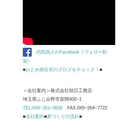
内田昌人のFacebook（フォロー歓
迎）
■
おとめ座社長のブログをチェック！
■
＜会社案内＞株式会社朝日工務店
埼玉県ふじみ野市苗間400−1
TEL.049−261−0600
FAX.049−264−7722
■
会社案内
■
家づくりの流れ
■