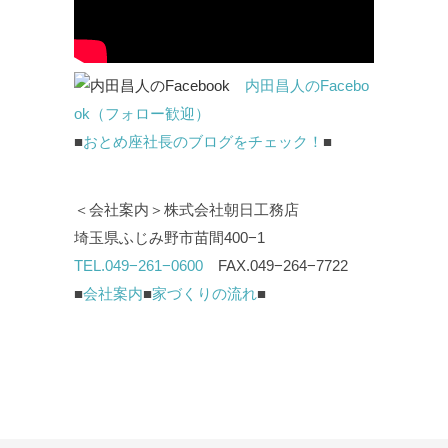
内田昌人のFacebo
ok（フォロー歓迎）
■
おとめ座社長のブログをチェック！
■
＜会社案内＞株式会社朝日工務店
埼玉県ふじみ野市苗間400−1
TEL.049−261−0600
FAX.049−264−7722
■
会社案内
■
家づくりの流れ
■