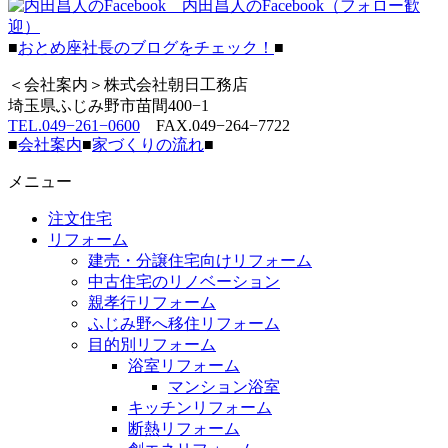
内田昌人のFacebook（フォロー歓
迎）
■
おとめ座社長のブログをチェック！
■
＜会社案内＞株式会社朝日工務店
埼玉県ふじみ野市苗間400−1
TEL.049−261−0600
FAX.049−264−7722
■
会社案内
■
家づくりの流れ
■
メニュー
注文住宅
リフォーム
建売・分譲住宅向けリフォーム
中古住宅のリノベーション
親孝行リフォーム
ふじみ野へ移住リフォーム
目的別リフォーム
浴室リフォーム
マンション浴室
キッチンリフォーム
断熱リフォーム