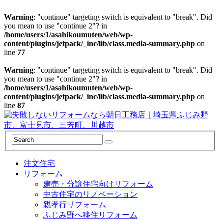
Warning
: "continue" targeting switch is equivalent to "break". Did
you mean to use "continue 2"? in
/home/users/1/asahikoumuten/web/wp-
content/plugins/jetpack/_inc/lib/class.media-summary.php
on
line
77
Warning
: "continue" targeting switch is equivalent to "break". Did
you mean to use "continue 2"? in
/home/users/1/asahikoumuten/web/wp-
content/plugins/jetpack/_inc/lib/class.media-summary.php
on
line
87
注文住宅
リフォーム
建売・分譲住宅向けリフォーム
中古住宅のリノベーション
親孝行リフォーム
ふじみ野へ移住リフォーム