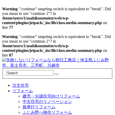
Warning
: "continue" targeting switch is equivalent to "break". Did
you mean to use "continue 2"? in
/home/users/1/asahikoumuten/web/wp-
content/plugins/jetpack/_inc/lib/class.media-summary.php
on
line
77
Warning
: "continue" targeting switch is equivalent to "break". Did
you mean to use "continue 2"? in
/home/users/1/asahikoumuten/web/wp-
content/plugins/jetpack/_inc/lib/class.media-summary.php
on
line
87
注文住宅
リフォーム
建売・分譲住宅向けリフォーム
中古住宅のリノベーション
親孝行リフォーム
ふじみ野へ移住リフォーム