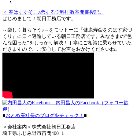
＜ 春はすぐそこ♪恋する♡料理教室開催後記。
はじめまして！朝日工務店です。
～楽しく暮らそう♪～をモットーに『健康寿命をのばす家づ
くり』に日々邁進している朝日工務店です。みなさまの”色
んな困った”をしっかり解決！丁寧にご相談に乗らせていた
だきますので、ご安心してお声をおかけくださいね。
内田昌人のFacebook（フォロー歓
迎）
■
おとめ座社長のブログをチェック！
■
＜会社案内＞株式会社朝日工務店
埼玉県ふじみ野市苗間400−1