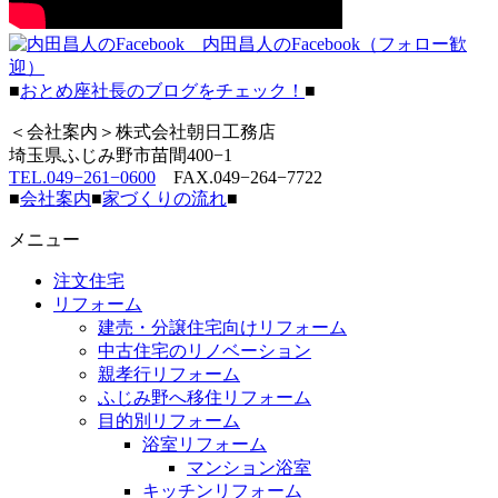
内田昌人のFacebook（フォロー歓
迎）
■
おとめ座社長のブログをチェック！
■
＜会社案内＞株式会社朝日工務店
埼玉県ふじみ野市苗間400−1
TEL.049−261−0600
FAX.049−264−7722
■
会社案内
■
家づくりの流れ
■
メニュー
注文住宅
リフォーム
建売・分譲住宅向けリフォーム
中古住宅のリノベーション
親孝行リフォーム
ふじみ野へ移住リフォーム
目的別リフォーム
浴室リフォーム
マンション浴室
キッチンリフォーム