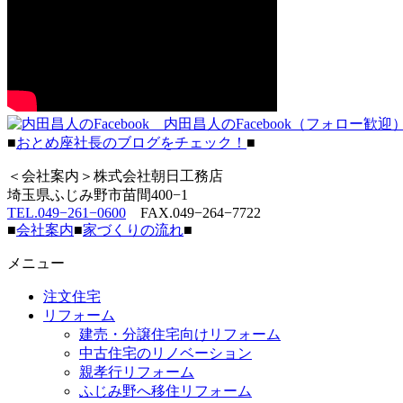
内田昌人のFacebook（フォロー歓迎
■
おとめ座社長のブログをチェック！
■
＜会社案内＞株式会社朝日工務店
埼玉県ふじみ野市苗間400−1
TEL.049−261−0600
FAX.049−264−7722
■
会社案内
■
家づくりの流れ
■
メニュー
注文住宅
リフォーム
建売・分譲住宅向けリフォーム
中古住宅のリノベーション
親孝行リフォーム
ふじみ野へ移住リフォーム