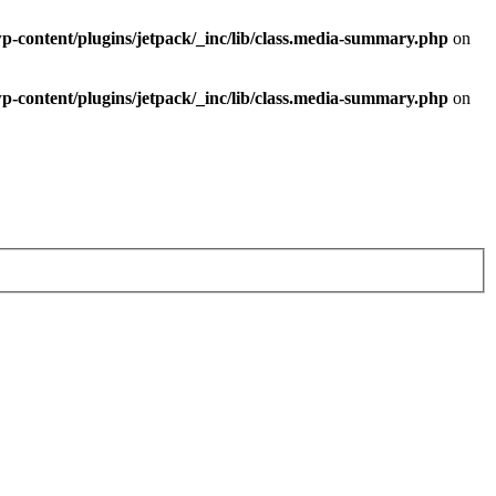
-content/plugins/jetpack/_inc/lib/class.media-summary.php
on
-content/plugins/jetpack/_inc/lib/class.media-summary.php
on