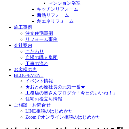
マンション浴室
キッチンリフォーム
断熱リフォーム
創エネリフォーム
施工事例
注文住宅事例
リフォーム事例
会社案内
こだわり
自慢の職人集団
工事の流れ
お客様の声
BLOG/EVENT
イベント情報
★おとめ座社長の元気一番★
工務店の奥さんブログ☆「今日のいいね！」
住宅お役立ち情報
ご相談・お問合せ
LINE相談のはじめかた
Zoomでオンライン相談のはじめかた