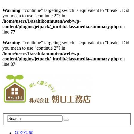
Warning
: "continue" targeting switch is equivalent to "break". Did
you mean to use "continue 2"? in
/home/users/1/asahikoumuten/web/wp-
content/plugins/jetpack/_inc/lib/class.media-summary.php
on
line
77
Warning
: "continue" targeting switch is equivalent to "break". Did
you mean to use "continue 2"? in
/home/users/1/asahikoumuten/web/wp-
content/plugins/jetpack/_inc/lib/class.media-summary.php
on
line
87
注文住宅