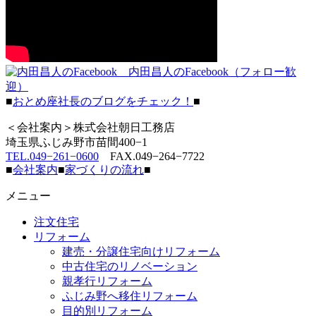
内田昌人のFacebook（フォロー歓
迎）
■
おとめ座社長のブログをチェック！
■
＜会社案内＞株式会社朝日工務店
埼玉県ふじみ野市苗間400−1
TEL.049−261−0600
FAX.049−264−7722
■
会社案内
■
家づくりの流れ
■
メニュー
注文住宅
リフォーム
建売・分譲住宅向けリフォーム
中古住宅のリノベーション
親孝行リフォーム
ふじみ野へ移住リフォーム
目的別リフォーム