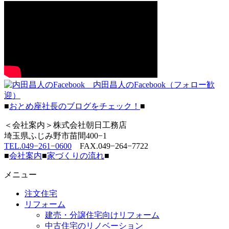
内田昌人のFacebook（フォロー歓
迎）
■
おとめ座社長のブログをチェック！
■
＜会社案内＞株式会社朝日工務店
埼玉県ふじみ野市苗間400−1
TEL.049−261−0600
FAX.049−264−7722
■
会社案内
■
家づくりの流れ
■
メニュー
注文住宅
リフォーム
建売・分譲住宅向けリフォーム
中古住宅のリノベーション