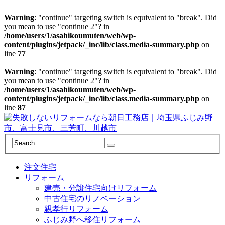
Warning
: "continue" targeting switch is equivalent to "break". Did
you mean to use "continue 2"? in
/home/users/1/asahikoumuten/web/wp-
content/plugins/jetpack/_inc/lib/class.media-summary.php
on
line
77
Warning
: "continue" targeting switch is equivalent to "break". Did
you mean to use "continue 2"? in
/home/users/1/asahikoumuten/web/wp-
content/plugins/jetpack/_inc/lib/class.media-summary.php
on
line
87
注文住宅
リフォーム
建売・分譲住宅向けリフォーム
中古住宅のリノベーション
親孝行リフォーム
ふじみ野へ移住リフォーム