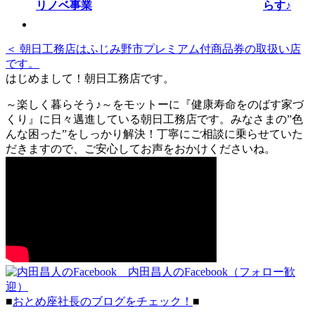
らす♪
＜ 朝日工務店はふじみ野市プレミアム付商品券の取扱い店
です。
はじめまして！朝日工務店です。
～楽しく暮らそう♪～をモットーに『健康寿命をのばす家づ
くり』に日々邁進している朝日工務店です。みなさまの”色
んな困った”をしっかり解決！丁寧にご相談に乗らせていた
だきますので、ご安心してお声をおかけくださいね。
内田昌人のFacebook（フォロー歓
迎）
■
おとめ座社長のブログをチェック！
■