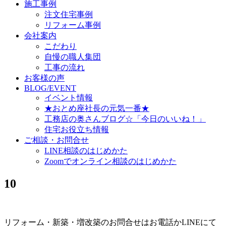
施工事例
注文住宅事例
リフォーム事例
会社案内
こだわり
自慢の職人集団
工事の流れ
お客様の声
BLOG/EVENT
イベント情報
★おとめ座社長の元気一番★
工務店の奥さんブログ☆「今日のいいね！」
住宅お役立ち情報
ご相談・お問合せ
LINE相談のはじめかた
Zoomでオンライン相談のはじめかた
10
リフォーム・新築・増改築のお問合せはお電話かLINEにて