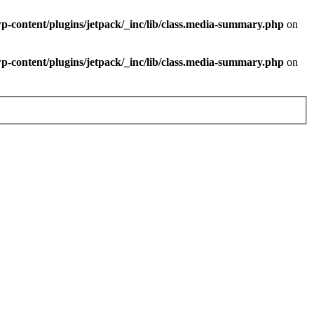
-content/plugins/jetpack/_inc/lib/class.media-summary.php
on
-content/plugins/jetpack/_inc/lib/class.media-summary.php
on