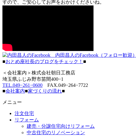
すので、ご安心してお声をおかけくださいね。
内田昌人のFacebook（フォロー歓迎
■
おとめ座社長のブログをチェック！
■
＜会社案内＞株式会社朝日工務店
埼玉県ふじみ野市苗間400−1
TEL.049−261−0600
FAX.049−264−7722
■
会社案内
■
家づくりの流れ
■
メニュー
注文住宅
リフォーム
建売・分譲住宅向けリフォーム
中古住宅のリノベーション