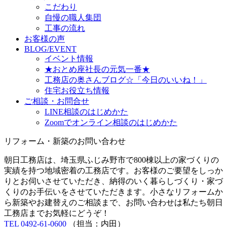
こだわり
自慢の職人集団
工事の流れ
お客様の声
BLOG/EVENT
イベント情報
★おとめ座社長の元気一番★
工務店の奥さんブログ☆「今日のいいね！」
住宅お役立ち情報
ご相談・お問合せ
LINE相談のはじめかた
Zoomでオンライン相談のはじめかた
リフォーム・新築のお問い合わせ
朝日工務店は、埼玉県ふじみ野市で800棟以上の家づくりの
実績を持つ地域密着の工務店です。お客様のご要望をしっか
りとお伺いさせていただき、納得のいく暮らしづくり・家づ
くりのお手伝いをさせていただきます。小さなリフォームか
ら新築やお建替えのご相談まで、お問い合わせは私たち朝日
工務店までお気軽にどうぞ！
TEL 0492-61-0600
（担当：内田）