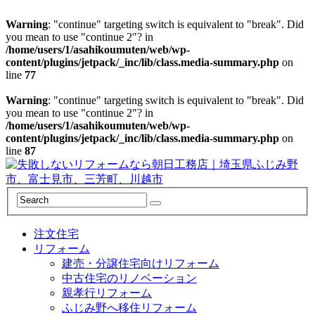
Warning
: "continue" targeting switch is equivalent to "break". Did
you mean to use "continue 2"? in
/home/users/1/asahikoumuten/web/wp-
content/plugins/jetpack/_inc/lib/class.media-summary.php
on
line
77
Warning
: "continue" targeting switch is equivalent to "break". Did
you mean to use "continue 2"? in
/home/users/1/asahikoumuten/web/wp-
content/plugins/jetpack/_inc/lib/class.media-summary.php
on
line
87
注文住宅
リフォーム
建売・分譲住宅向けリフォーム
中古住宅のリノベーション
親孝行リフォーム
ふじみ野へ移住リフォーム