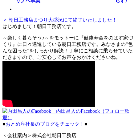
らす♪
＜ 朝日工務店まつり大盛況にて終了いたしました！
はじめまして！朝日工務店です。
～楽しく暮らそう♪～をモットーに『健康寿命をのばす家づ
くり』に日々邁進している朝日工務店です。みなさまの”色
んな困った”をしっかり解決！丁寧にご相談に乗らせていた
だきますので、ご安心してお声をおかけくださいね。
内田昌人のFacebook（フォロー歓
迎）
■
おとめ座社長のブログをチェック！
■
＜会社案内＞株式会社朝日工務店