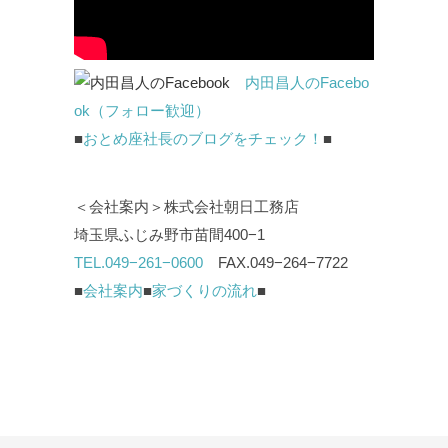
内田昌人のFacebo
ok（フォロー歓迎）
■
おとめ座社長のブログをチェック！
■
＜会社案内＞株式会社朝日工務店
埼玉県ふじみ野市苗間400−1
TEL.049−261−0600
FAX.049−264−7722
■
会社案内
■
家づくりの流れ
■