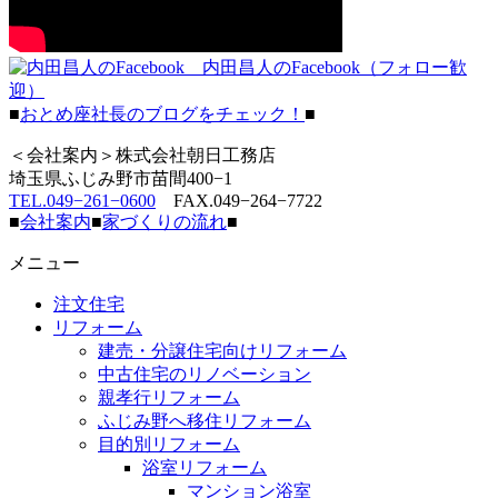
内田昌人のFacebook（フォロー歓
迎）
■
おとめ座社長のブログをチェック！
■
＜会社案内＞株式会社朝日工務店
埼玉県ふじみ野市苗間400−1
TEL.049−261−0600
FAX.049−264−7722
■
会社案内
■
家づくりの流れ
■
メニュー
注文住宅
リフォーム
建売・分譲住宅向けリフォーム
中古住宅のリノベーション
親孝行リフォーム
ふじみ野へ移住リフォーム
目的別リフォーム
浴室リフォーム
マンション浴室