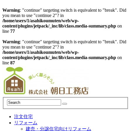
Warning
: "continue" targeting switch is equivalent to "break". Did
you mean to use "continue 2"? in
/home/users/1/asahikoumuten/web/wp-
content/plugins/jetpack/_inc/lib/class.media-summary.php
on
line
77
Warning
: "continue" targeting switch is equivalent to "break". Did
you mean to use "continue 2"? in
/home/users/1/asahikoumuten/web/wp-
content/plugins/jetpack/_inc/lib/class.media-summary.php
on
line
87
注文住宅
リフォーム
建売・分譲住宅向けリフォーム