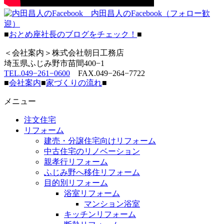
内田昌人のFacebook（フォロー歓
迎）
■
おとめ座社長のブログをチェック！
■
＜会社案内＞株式会社朝日工務店
埼玉県ふじみ野市苗間400−1
TEL.049−261−0600
FAX.049−264−7722
■
会社案内
■
家づくりの流れ
■
メニュー
注文住宅
リフォーム
建売・分譲住宅向けリフォーム
中古住宅のリノベーション
親孝行リフォーム
ふじみ野へ移住リフォーム
目的別リフォーム
浴室リフォーム
マンション浴室
キッチンリフォーム