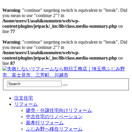
Warning
: "continue" targeting switch is equivalent to "break". Did
you mean to use "continue 2"? in
/home/users/1/asahikoumuten/web/wp-
content/plugins/jetpack/_inc/lib/class.media-summary.php
on
line
77
Warning
: "continue" targeting switch is equivalent to "break". Did
you mean to use "continue 2"? in
/home/users/1/asahikoumuten/web/wp-
content/plugins/jetpack/_inc/lib/class.media-summary.php
on
line
87
注文住宅
リフォーム
建売・分譲住宅向けリフォーム
中古住宅のリノベーション
親孝行リフォーム
ふじみ野へ移住リフォーム