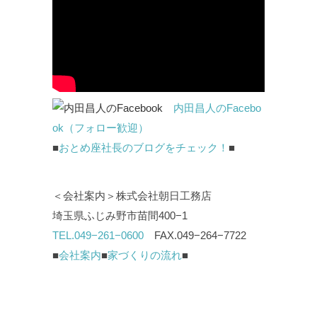
内田昌人のFacebo
ok（フォロー歓迎）
■
おとめ座社長のブログをチェック！
■
＜会社案内＞株式会社朝日工務店
埼玉県ふじみ野市苗間400−1
TEL.049−261−0600
FAX.049−264−7722
■
会社案内
■
家づくりの流れ
■