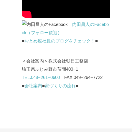
内田昌人のFacebo
ok（フォロー歓迎）
■
おとめ座社長のブログをチェック！
■
＜会社案内＞株式会社朝日工務店
埼玉県ふじみ野市苗間400−1
TEL.049−261−0600
FAX.049−264−7722
■
会社案内
■
家づくりの流れ
■