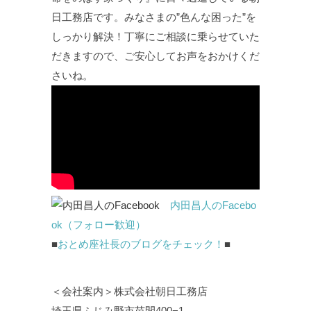
日工務店です。みなさまの”色んな困った”を
しっかり解決！丁寧にご相談に乗らせていた
だきますので、ご安心してお声をおかけくだ
さいね。
内田昌人のFacebo
ok（フォロー歓迎）
■
おとめ座社長のブログをチェック！
■
＜会社案内＞株式会社朝日工務店
埼玉県ふじみ野市苗間400−1