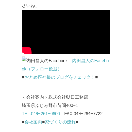
さいね。
内田昌人のFacebo
ok（フォロー歓迎）
■
おとめ座社長のブログをチェック！
■
＜会社案内＞株式会社朝日工務店
埼玉県ふじみ野市苗間400−1
TEL.049−261−0600
FAX.049−264−7722
■
会社案内
■
家づくりの流れ
■