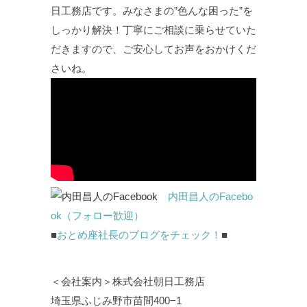
日工務店です。みなさまの”色んな困った”を
しっかり解決！丁寧にご相談に乗らせていた
だきますので、ご安心してお声をおかけくだ
さいね。
内田昌人のFacebo
ok（フォロー歓迎）
■
おとめ座社長のブログをチェック！
■
＜会社案内＞株式会社朝日工務店
埼玉県ふじみ野市苗間400−1