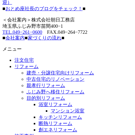
迎）
■
おとめ座社長のブログをチェック！
■
＜会社案内＞株式会社朝日工務店
埼玉県ふじみ野市苗間400−1
TEL.049−261−0600
FAX.049−264−7722
■
会社案内
■
家づくりの流れ
■
メニュー
注文住宅
リフォーム
建売・分譲住宅向けリフォーム
中古住宅のリノベーション
親孝行リフォーム
ふじみ野へ移住リフォーム
目的別リフォーム
浴室リフォーム
マンション浴室
キッチンリフォーム
断熱リフォーム
創エネリフォーム