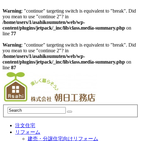
Warning
: "continue" targeting switch is equivalent to "break". Did
you mean to use "continue 2"? in
/home/users/1/asahikoumuten/web/wp-
content/plugins/jetpack/_inc/lib/class.media-summary.php
on
line
77
Warning
: "continue" targeting switch is equivalent to "break". Did
you mean to use "continue 2"? in
/home/users/1/asahikoumuten/web/wp-
content/plugins/jetpack/_inc/lib/class.media-summary.php
on
line
87
注文住宅
リフォーム
建売・分譲住宅向けリフォーム