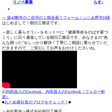
らす♪
＜ 築40数年のご自宅の１階全面リフォーム｜ふじみ野市H様
はじめまして！朝日工務店です。
～楽しく暮らそう♪～をモットーに『健康寿命をのばす家づ
くり』に日々邁進している朝日工務店です。みなさまの”色
んな困った”をしっかり解決！丁寧にご相談に乗らせていた
だきますので、ご安心してお声をおかけくださいね。
内田昌人のFacebook（フォロー歓
迎）
■
おとめ座社長のブログをチェック！
■
＜会社案内＞株式会社朝日工務店