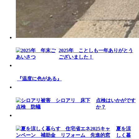
2025年 ことしも一年ありがとう
ございました！
『温度に色がある』
点検はいかがです
か？
夏を涼
しく暮