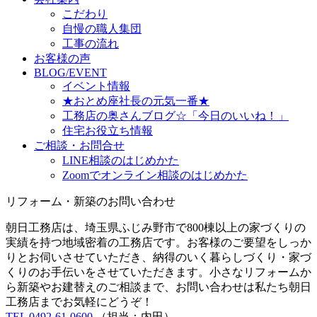
こだわり
自慢の職人集団
工事の流れ
お客様の声
BLOG/EVENT
イベント情報
★おとめ座社長の元気一番★
工務店の奥さんブログ☆「今日のいいね！」
住宅お役立ち情報
ご相談・お問合せ
LINE相談のはじめかた
Zoomでオンライン相談のはじめかた
リフォーム・新築のお問い合わせ
朝日工務店は、埼玉県ふじみ野市で800棟以上の家づくりの
実績を持つ地域密着の工務店です。お客様のご要望をしっか
りとお伺いさせていただき、納得のいく暮らしづくり・家づ
くりのお手伝いをさせていただきます。小さなリフォームか
ら新築やお建替えのご相談まで、お問い合わせは私たち朝日
工務店までお気軽にどうぞ！
TEL 0492-61-0600
（担当：内田）