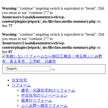
Warning
: "continue" targeting switch is equivalent to "break". Did
you mean to use "continue 2"? in
/home/users/1/asahikoumuten/web/wp-
content/plugins/jetpack/_inc/lib/class.media-summary.php
on
line
77
Warning
: "continue" targeting switch is equivalent to "break". Did
you mean to use "continue 2"? in
/home/users/1/asahikoumuten/web/wp-
content/plugins/jetpack/_inc/lib/class.media-summary.php
on
line
87
注文住宅
リフォーム
建売・分譲住宅向けリフォーム
中古住宅のリノベーション
親孝行リフォーム
ふじみ野へ移住リフォーム