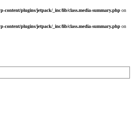
-content/plugins/jetpack/_inc/lib/class.media-summary.php
on
-content/plugins/jetpack/_inc/lib/class.media-summary.php
on