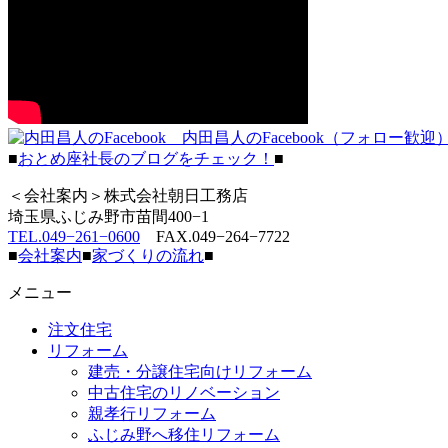
内田昌人のFacebook（フォロー歓迎
■
おとめ座社長のブログをチェック！
■
＜会社案内＞株式会社朝日工務店
埼玉県ふじみ野市苗間400−1
TEL.049−261−0600
FAX.049−264−7722
■
会社案内
■
家づくりの流れ
■
メニュー
注文住宅
リフォーム
建売・分譲住宅向けリフォーム
中古住宅のリノベーション
親孝行リフォーム
ふじみ野へ移住リフォーム