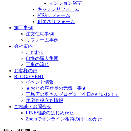
マンション浴室
キッチンリフォーム
断熱リフォーム
創エネリフォーム
施工事例
注文住宅事例
リフォーム事例
会社案内
こだわり
自慢の職人集団
工事の流れ
お客様の声
BLOG/EVENT
イベント情報
★おとめ座社長の元気一番★
工務店の奥さんブログ☆「今日のいいね！」
住宅お役立ち情報
ご相談・お問合せ
LINE相談のはじめかた
Zoomでオンライン相談のはじめかた