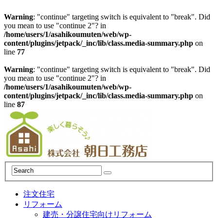
Warning
: "continue" targeting switch is equivalent to "break". Did
you mean to use "continue 2"? in
/home/users/1/asahikoumuten/web/wp-
content/plugins/jetpack/_inc/lib/class.media-summary.php
on
line
77
Warning
: "continue" targeting switch is equivalent to "break". Did
you mean to use "continue 2"? in
/home/users/1/asahikoumuten/web/wp-
content/plugins/jetpack/_inc/lib/class.media-summary.php
on
line
87
注文住宅
リフォーム
建売・分譲住宅向けリフォーム