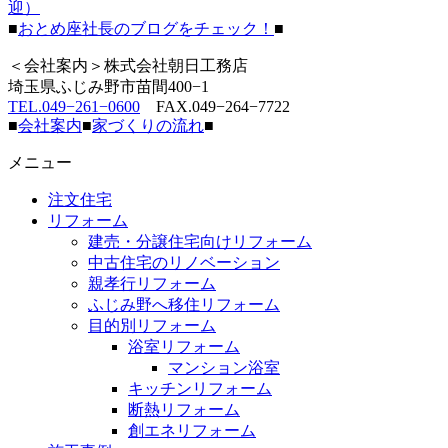
迎）
■
おとめ座社長のブログをチェック！
■
＜会社案内＞株式会社朝日工務店
埼玉県ふじみ野市苗間400−1
TEL.049−261−0600
FAX.049−264−7722
■
会社案内
■
家づくりの流れ
■
メニュー
注文住宅
リフォーム
建売・分譲住宅向けリフォーム
中古住宅のリノベーション
親孝行リフォーム
ふじみ野へ移住リフォーム
目的別リフォーム
浴室リフォーム
マンション浴室
キッチンリフォーム
断熱リフォーム
創エネリフォーム