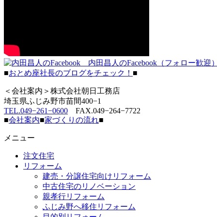
内田昌人のFacebook（フォロー歓迎
■
おとめ座社長のブログをチェック！
■
＜会社案内＞株式会社朝日工務店
埼玉県ふじみ野市苗間400−1
TEL.049−261−0600
FAX.049−264−7722
■
会社案内
■
家づくりの流れ
■
メニュー
注文住宅
リフォーム
建売・分譲住宅向けリフォーム
中古住宅のリノベーション
親孝行リフォーム
ふじみ野へ移住リフォーム
目的別リフォーム