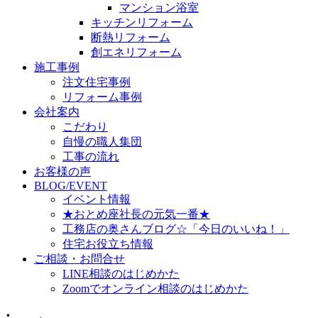
マンション浴室
キッチンリフォーム
断熱リフォーム
創エネリフォーム
施工事例
注文住宅事例
リフォーム事例
会社案内
こだわり
自慢の職人集団
工事の流れ
お客様の声
BLOG/EVENT
イベント情報
★おとめ座社長の元気一番★
工務店の奥さんブログ☆「今日のいいね！」
住宅お役立ち情報
ご相談・お問合せ
LINE相談のはじめかた
Zoomでオンライン相談のはじめかた