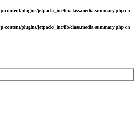
-content/plugins/jetpack/_inc/lib/class.media-summary.php
on
-content/plugins/jetpack/_inc/lib/class.media-summary.php
on