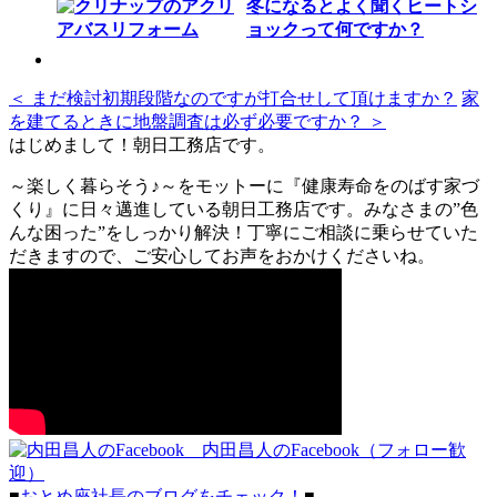
冬になるとよく聞くヒートシ
ョックって何ですか？
＜ まだ検討初期段階なのですが打合せして頂けますか？
家
を建てるときに地盤調査は必ず必要ですか？ ＞
はじめまして！朝日工務店です。
～楽しく暮らそう♪～をモットーに『健康寿命をのばす家づ
くり』に日々邁進している朝日工務店です。みなさまの”色
んな困った”をしっかり解決！丁寧にご相談に乗らせていた
だきますので、ご安心してお声をおかけくださいね。
内田昌人のFacebook（フォロー歓
迎）
■
おとめ座社長のブログをチェック！
■