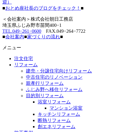
迎）
■
おとめ座社長のブログをチェック！
■
＜会社案内＞株式会社朝日工務店
埼玉県ふじみ野市苗間400−1
TEL.049−261−0600
FAX.049−264−7722
■
会社案内
■
家づくりの流れ
■
メニュー
注文住宅
リフォーム
建売・分譲住宅向けリフォーム
中古住宅のリノベーション
親孝行リフォーム
ふじみ野へ移住リフォーム
目的別リフォーム
浴室リフォーム
マンション浴室
キッチンリフォーム
断熱リフォーム
創エネリフォーム