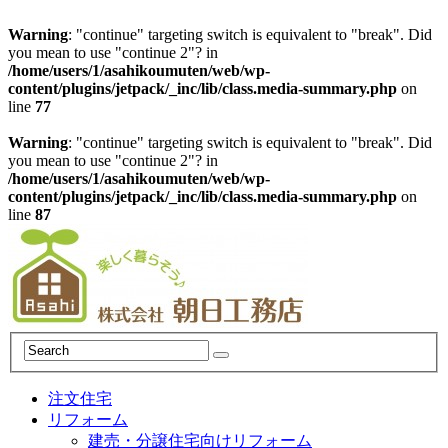
Warning
: "continue" targeting switch is equivalent to "break". Did
you mean to use "continue 2"? in
/home/users/1/asahikoumuten/web/wp-
content/plugins/jetpack/_inc/lib/class.media-summary.php
on
line
77
Warning
: "continue" targeting switch is equivalent to "break". Did
you mean to use "continue 2"? in
/home/users/1/asahikoumuten/web/wp-
content/plugins/jetpack/_inc/lib/class.media-summary.php
on
line
87
注文住宅
リフォーム
建売・分譲住宅向けリフォーム