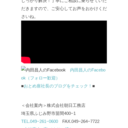
しっかり解決！丁寧にご相談に乗らせていた
だきますので、ご安心してお声をおかけくだ
さいね。
内田昌人のFacebo
ok（フォロー歓迎）
■
おとめ座社長のブログをチェック！
■
＜会社案内＞株式会社朝日工務店
埼玉県ふじみ野市苗間400−1
TEL.049−261−0600
FAX.049−264−7722