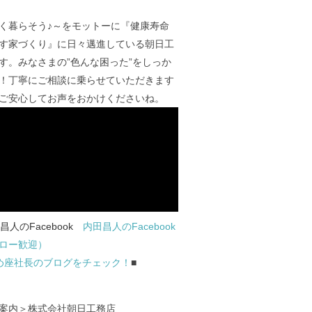
く暮らそう♪～をモットーに『健康寿命
す家づくり』に日々邁進している朝日工
す。みなさまの”色んな困った”をしっか
！丁寧にご相談に乗らせていただきます
ご安心してお声をおかけくださいね。
内田昌人のFacebook
ロー歓迎）
め座社長のブログをチェック！
■
案内＞株式会社朝日工務店