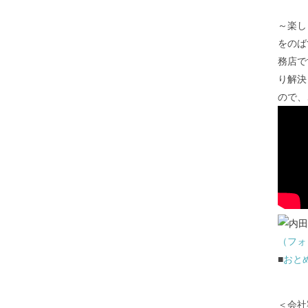
～楽し
をのば
務店で
り解決
ので、
（フォ
■
おと
＜会社