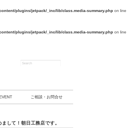
ontent/plugins/jetpack/_inc/lib/class.media-summary.php
on line
ontent/plugins/jetpack/_inc/lib/class.media-summary.php
on line
EVENT
ご相談・お問合せ
めまして！朝日工務店です。