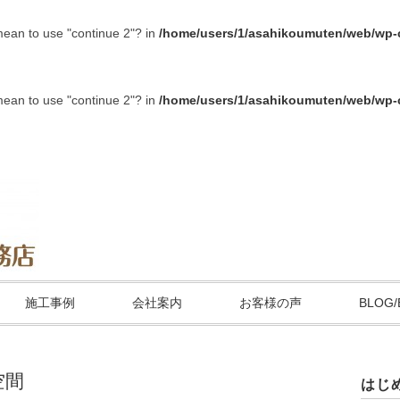
 mean to use "continue 2"? in
/home/users/1/asahikoumuten/web/wp-c
 mean to use "continue 2"? in
/home/users/1/asahikoumuten/web/wp-c
施工事例
会社案内
お客様の声
BLOG/
空間
はじ