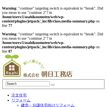
Warning
: "continue" targeting switch is equivalent to "break". Did
you mean to use "continue 2"? in
/home/users/1/asahikoumuten/web/wp-
content/plugins/jetpack/_inc/lib/class.media-summary.php
on
line
77
Warning
: "continue" targeting switch is equivalent to "break". Did
you mean to use "continue 2"? in
/home/users/1/asahikoumuten/web/wp-
content/plugins/jetpack/_inc/lib/class.media-summary.php
on
line
87
注文住宅
リフォーム
建売・分譲住宅向けリフォーム