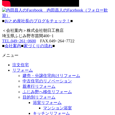
内田昌人のFacebook（フォロー歓
迎）
■
おとめ座社長のブログをチェック！
■
＜会社案内＞株式会社朝日工務店
埼玉県ふじみ野市苗間400−1
TEL.049−261−0600
FAX.049−264−7722
■
会社案内
■
家づくりの流れ
■
メニュー
注文住宅
リフォーム
建売・分譲住宅向けリフォーム
中古住宅のリノベーション
親孝行リフォーム
ふじみ野へ移住リフォーム
目的別リフォーム
浴室リフォーム
マンション浴室
キッチンリフォーム