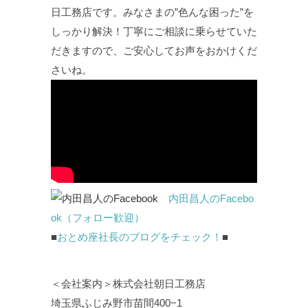
日工務店です。みなさまの”色んな困った”を
しっかり解決！丁寧にご相談に乗らせていた
だきますので、ご安心してお声をおかけくだ
さいね。
内田昌人のFacebo
ok（フォロー歓迎）
■
おとめ座社長のブログをチェック！
■
＜会社案内＞株式会社朝日工務店
埼玉県ふじみ野市苗間400−1