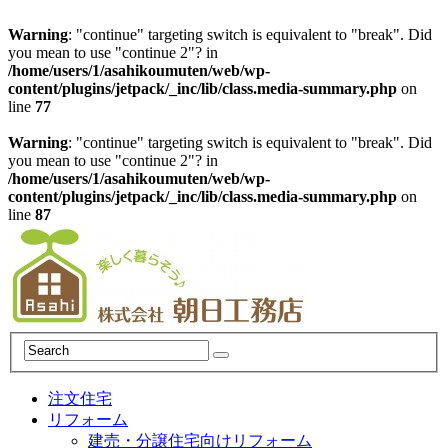
Warning
: "continue" targeting switch is equivalent to "break". Did
you mean to use "continue 2"? in
/home/users/1/asahikoumuten/web/wp-
content/plugins/jetpack/_inc/lib/class.media-summary.php
on
line
77
Warning
: "continue" targeting switch is equivalent to "break". Did
you mean to use "continue 2"? in
/home/users/1/asahikoumuten/web/wp-
content/plugins/jetpack/_inc/lib/class.media-summary.php
on
line
87
注文住宅
リフォーム
建売・分譲住宅向けリフォーム