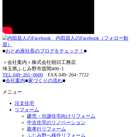
内田昌人のFacebook（フォロー歓
迎）
■
おとめ座社長のブログをチェック！
■
＜会社案内＞株式会社朝日工務店
埼玉県ふじみ野市苗間400−1
TEL.049−261−0600
FAX.049−264−7722
■
会社案内
■
家づくりの流れ
■
メニュー
注文住宅
リフォーム
建売・分譲住宅向けリフォーム
中古住宅のリノベーション
親孝行リフォーム
ふじみ野へ移住リフォーム