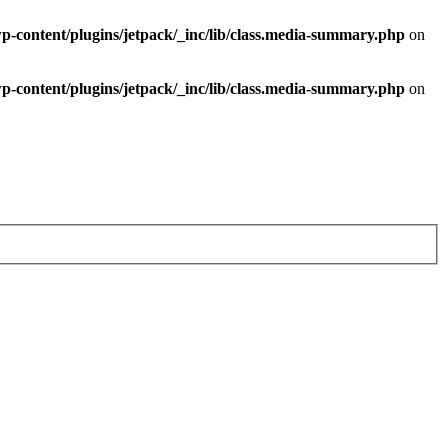
-content/plugins/jetpack/_inc/lib/class.media-summary.php
on
-content/plugins/jetpack/_inc/lib/class.media-summary.php
on