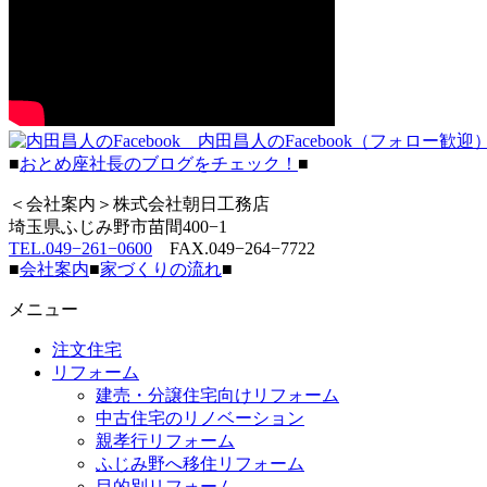
内田昌人のFacebook（フォロー歓迎
■
おとめ座社長のブログをチェック！
■
＜会社案内＞株式会社朝日工務店
埼玉県ふじみ野市苗間400−1
TEL.049−261−0600
FAX.049−264−7722
■
会社案内
■
家づくりの流れ
■
メニュー
注文住宅
リフォーム
建売・分譲住宅向けリフォーム
中古住宅のリノベーション
親孝行リフォーム
ふじみ野へ移住リフォーム
目的別リフォーム