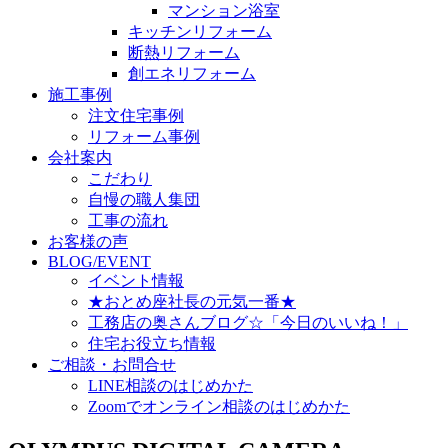
マンション浴室
キッチンリフォーム
断熱リフォーム
創エネリフォーム
施工事例
注文住宅事例
リフォーム事例
会社案内
こだわり
自慢の職人集団
工事の流れ
お客様の声
BLOG/EVENT
イベント情報
★おとめ座社長の元気一番★
工務店の奥さんブログ☆「今日のいいね！」
住宅お役立ち情報
ご相談・お問合せ
LINE相談のはじめかた
Zoomでオンライン相談のはじめかた