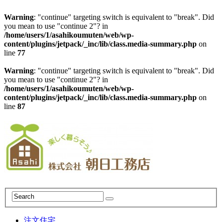
Warning
: "continue" targeting switch is equivalent to "break". Did
you mean to use "continue 2"? in
/home/users/1/asahikoumuten/web/wp-
content/plugins/jetpack/_inc/lib/class.media-summary.php
on
line
77
Warning
: "continue" targeting switch is equivalent to "break". Did
you mean to use "continue 2"? in
/home/users/1/asahikoumuten/web/wp-
content/plugins/jetpack/_inc/lib/class.media-summary.php
on
line
87
注文住宅