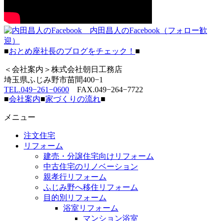
内田昌人のFacebook（フォロー歓
迎）
■
おとめ座社長のブログをチェック！
■
＜会社案内＞株式会社朝日工務店
埼玉県ふじみ野市苗間400−1
TEL.049−261−0600
FAX.049−264−7722
■
会社案内
■
家づくりの流れ
■
メニュー
注文住宅
リフォーム
建売・分譲住宅向けリフォーム
中古住宅のリノベーション
親孝行リフォーム
ふじみ野へ移住リフォーム
目的別リフォーム
浴室リフォーム
マンション浴室