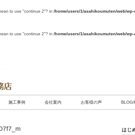
 mean to use "continue 2"? in
/home/users/1/asahikoumuten/web/wp-c
 mean to use "continue 2"? in
/home/users/1/asahikoumuten/web/wp-c
施工事例
会社案内
お客様の声
BLOG/
07f7_m
はじ