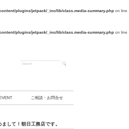
ontent/plugins/jetpack/_inc/lib/class.media-summary.php
on line
ontent/plugins/jetpack/_inc/lib/class.media-summary.php
on line
EVENT
ご相談・お問合せ
めまして！朝日工務店です。