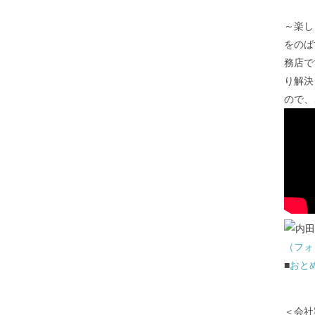
～楽し
をのば
務店で
り解決
ので、
（フォ
■
おと
＜会社