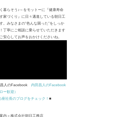
く暮らそう♪～をモットーに『健康寿命
す家づくり』に日々邁進している朝日工
す。みなさまの”色んな困った”をしっか
！丁寧にご相談に乗らせていただきます
ご安心してお声をおかけくださいね。
内田昌人のFacebook
ロー歓迎）
め座社長のブログをチェック！
■
案内＞株式会社朝日工務店